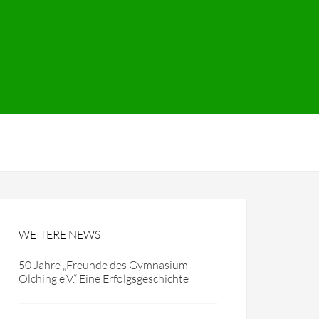
WEITERE NEWS
50 Jahre „Freunde des Gymnasium
Olching e.V.“ Eine Erfolgsgeschichte