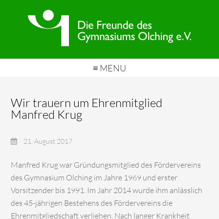
≡ MENU
Wir trauern um Ehrenmitglied
Manfred Krug
21. August 2017
Manfred Krug war Gründungsmitglied des Fördervereins
des Gymnasium Olching im Jahre 1969 und erster
Vorsitzender bis 1991. Im Jahr 2014 wurde ihm anlässlich
des 45-jährigen Bestehens des Fördervereins die
Ehrenmitgliedschaft verliehen. Nach langer Krankheit